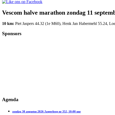
Vescom halve marathon zondag 11 septem
10 km:
Piet Jaspers 44.32 (1e M60), Henk Jan Habermehl 55.24, Lo
Sponsors
Agenda
zondag 30 augustus 2026 Jasperloop nr 352, 10:00 uur