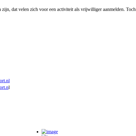
zijn, dat velen zich voor een activiteit als vrijwilliger aanmelden. T
och
rt.nl
ort.n
l