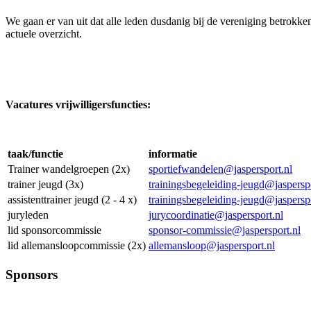
We gaan er van uit dat alle leden dusdanig bij de vereniging betrokken 
actuele overzicht.
Vacatures vrijwilligersfuncties:
taak/functie
informatie
Trainer wandelgroepen (2x)
sportiefwandelen@jaspersport.nl
trainer jeugd (3x)
trainingsbegeleiding-jeugd@jasperspo
assistenttrainer jeugd (2 - 4 x)
trainingsbegeleiding-jeugd@jaspersp
juryleden
jurycoordinatie@jaspersport.nl
lid sponsorcommissie
sponsor-commissie@jaspersport.nl
lid allemansloopcommissie (2x)
allemansloop@jaspersport.nl
Sponsors