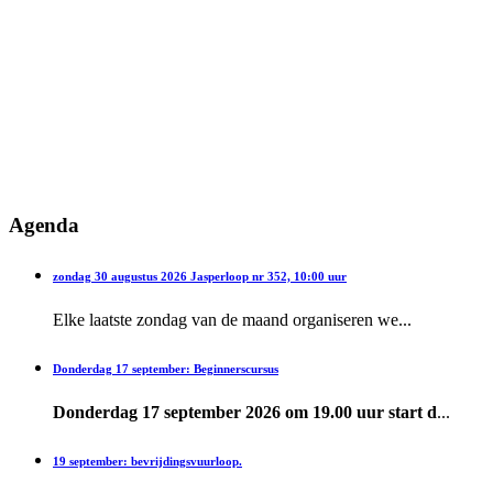
Agenda
zondag 30 augustus 2026 Jasperloop nr 352, 10:00 uur
Elke laatste zondag van de maand organiseren we...
Donderdag 17 september: Beginnerscursus
Donderdag 17 september 2026 om 19.00 uur start d
...
19 september: bevrijdingsvuurloop.