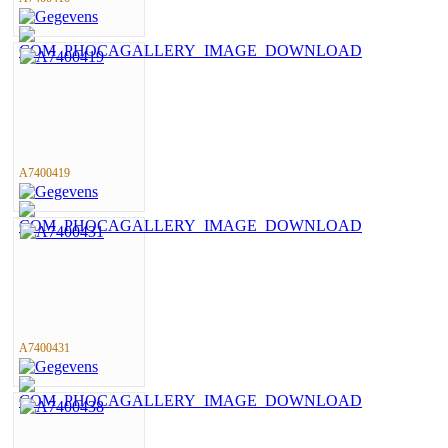
A7400419
A7400431