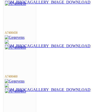
A7400458
A7400460