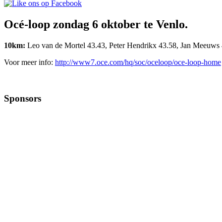
Océ-loop zondag 6 oktober te Venlo.
10km:
Leo van de Mortel 43.43, Peter Hendrikx 43.58, Jan Meeuws 
Voor meer info:
http://www7.oce.com/hq/soc/oceloop/oce-loop-home
Sponsors