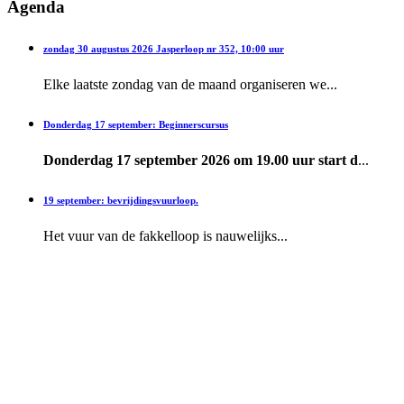
Agenda
zondag 30 augustus 2026 Jasperloop nr 352, 10:00 uur
Elke laatste zondag van de maand organiseren we...
Donderdag 17 september: Beginnerscursus
Donderdag 17 september 2026 om 19.00 uur start d
...
19 september: bevrijdingsvuurloop.
Het vuur van de fakkelloop is nauwelijks...