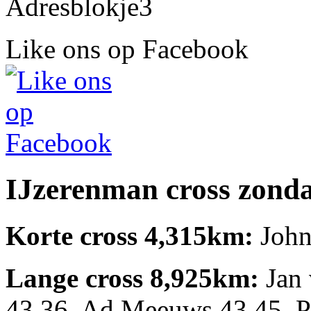
Like ons op Facebook
IJzerenman cross zonda
Korte cross 4,315km:
John
Lange cross 8,925km:
Jan 
43.36, Ad Meeuws 43.45, P