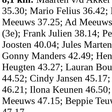
35.30; Mario Felius 36.42;
Meeuws 37.25; Ad Meeuws 
(3e); Frank Julien 38.14; P
Joosten 40.04; Jules Marte
Gonny Manders 42.49; Henr
Heugten 43.27; Lauran B
44.52; Cindy Jansen 45.17; 
46.21; Ilona Keunen 46.50;
Meeuws 47.15; Beppie Teu
47.17.