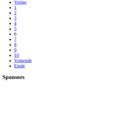
Vorige
1
2
3
4
5
6
7
8
9
10
Volgende
Einde
Sponsors