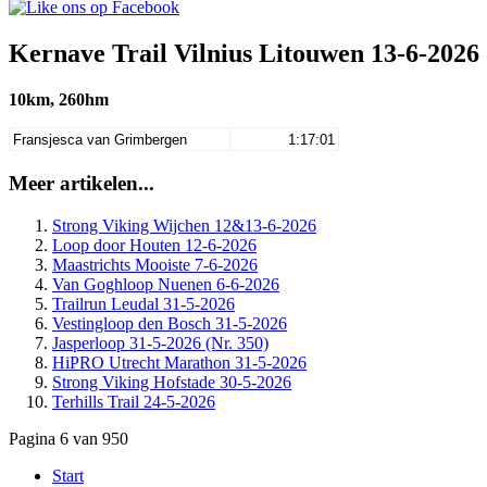
Kernave Trail Vilnius Litouwen 13-6-2026
10km, 260hm
Fransjesca van Grimbergen
1:17:01
Meer artikelen...
Strong Viking Wijchen 12&13-6-2026
Loop door Houten 12-6-2026
Maastrichts Mooiste 7-6-2026
Van Goghloop Nuenen 6-6-2026
Trailrun Leudal 31-5-2026
Vestingloop den Bosch 31-5-2026
Jasperloop 31-5-2026 (Nr. 350)
HiPRO Utrecht Marathon 31-5-2026
Strong Viking Hofstade 30-5-2026
Terhills Trail 24-5-2026
Pagina 6 van 950
Start