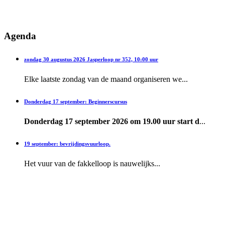
Agenda
zondag 30 augustus 2026 Jasperloop nr 352, 10:00 uur
Elke laatste zondag van de maand organiseren we...
Donderdag 17 september: Beginnerscursus
Donderdag 17 september 2026 om 19.00 uur start d
...
19 september: bevrijdingsvuurloop.
Het vuur van de fakkelloop is nauwelijks...