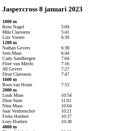
Jaspercross 8 januari 2023
1000 m
Rens Nagel
5:09
Mila Claessens
5:41
Lize Voeten
6:39
1200 m
Nathan Gevers
6:38
Sem Maas
6:44
Caity Sandbergen
7:04
Flore van Mierlo
7:16
Jill Gevers
7:27
Fleur Claessens
7:47
1600 m
Roos van Houts
7:55
2000 m
Luuk Maas
10:54
Dion Stam
11:01
Nina Maas
10:04
Saar Verdonschot
10:21
Freke Hoeben
10:37
Loes Hoeben
10:38
4000 m