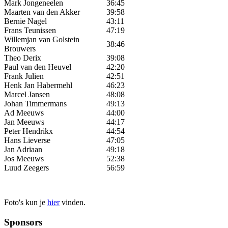
Mark Jongeneelen
36:45
Maarten van den Akker
39:58
Bernie Nagel
43:11
Frans Teunissen
47:19
Willemjan van Golstein
38:46
Brouwers
Theo Derix
39:08
Paul van den Heuvel
42:20
Frank Julien
42:51
Henk Jan Habermehl
46:23
Marcel Jansen
48:08
Johan Timmermans
49:13
Ad Meeuws
44:00
Jan Meeuws
44:17
Peter Hendrikx
44:54
Hans Lieverse
47:05
Jan Adriaan
49:18
Jos Meeuws
52:38
Luud Zeegers
56:59
Foto's kun je
hier
vinden.
Sponsors