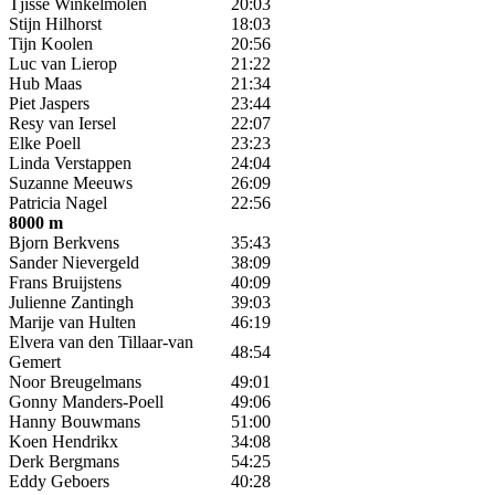
Tjisse Winkelmolen
20:03
Stijn Hilhorst
18:03
Tijn Koolen
20:56
Luc van Lierop
21:22
Hub Maas
21:34
Piet Jaspers
23:44
Resy van Iersel
22:07
Elke Poell
23:23
Linda Verstappen
24:04
Suzanne Meeuws
26:09
Patricia Nagel
22:56
8000 m
Bjorn Berkvens
35:43
Sander Nievergeld
38:09
Frans Bruijstens
40:09
Julienne Zantingh
39:03
Marije van Hulten
46:19
Elvera van den Tillaar-van
48:54
Gemert
Noor Breugelmans
49:01
Gonny Manders-Poell
49:06
Hanny Bouwmans
51:00
Koen Hendrikx
34:08
Derk Bergmans
54:25
Eddy Geboers
40:28